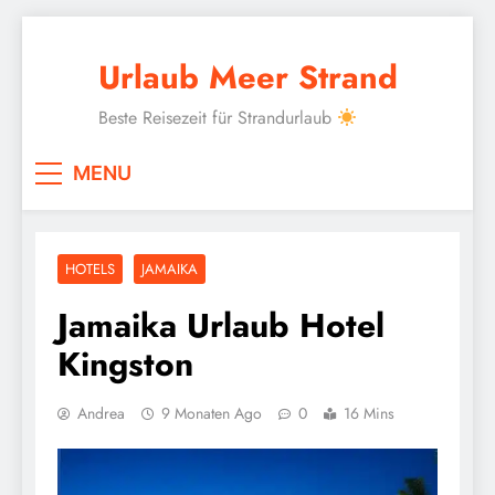
Skip
to
Urlaub Meer Strand
content
Beste Reisezeit für Strandurlaub
MENU
HOTELS
JAMAIKA
Jamaika Urlaub Hotel
Kingston
Andrea
9 Monaten Ago
0
16 Mins