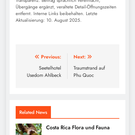
Transparenz: Beitrag sprachlich vereinfacht,
Übergänge ergänzt, veraltete Detail-Öffnungszeiten
entfernt. Interne Links beibehalten. Letzte
Aktualisierung: 10. August 2025.
Beitragsnavigation
Previous:
Next:
Seetelhotel
Traumstrand auf
Usedom Ahlbeck
Phu Quoc
Related News
Costa Rica Flora und Fauna