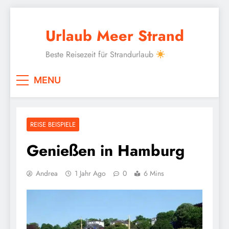
Skip
to
Urlaub Meer Strand
content
Beste Reisezeit für Strandurlaub
MENU
REISE BEISPIELE
Genießen in Hamburg
Andrea
1 Jahr Ago
0
6 Mins