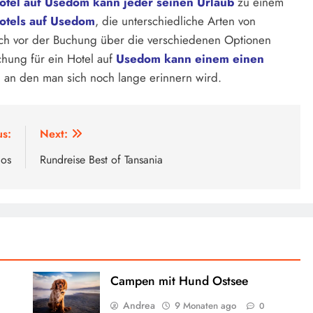
otel auf Usedom kann jeder seinen Urlaub
zu einem
otels auf Usedom
, die unterschiedliche Arten von
 sich vor der Buchung über die verschiedenen Optionen
uchung für ein Hotel auf
Usedom kann einem einen
 an den man sich noch lange erinnern wird.
us:
Next:
dos
Rundreise Best of Tansania
Campen mit Hund Ostsee
Andrea
9 Monaten ago
0