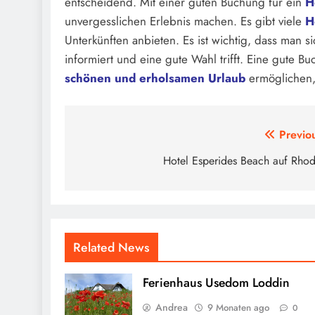
entscheidend. Mit einer guten Buchung für ein
H
unvergesslichen Erlebnis machen. Es gibt viele
H
Unterkünften anbieten. Es ist wichtig, dass man
informiert und eine gute Wahl trifft. Eine gute B
schönen und erholsamen Urlaub
ermöglichen,
Beitragsnavigation
Previo
Hotel Esperides Beach auf Rho
Related News
Ferienhaus Usedom Loddin
Andrea
9 Monaten ago
0