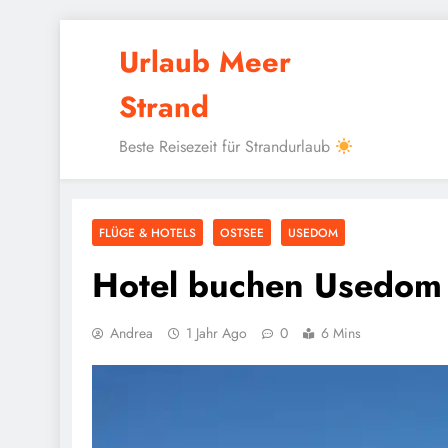
Skip
Urlaub Meer
to
content
Strand
Beste Reisezeit für Strandurlaub
FLÜGE & HOTELS
OSTSEE
USEDOM
Hotel buchen Usedom
Andrea
1 Jahr Ago
0
6 Mins