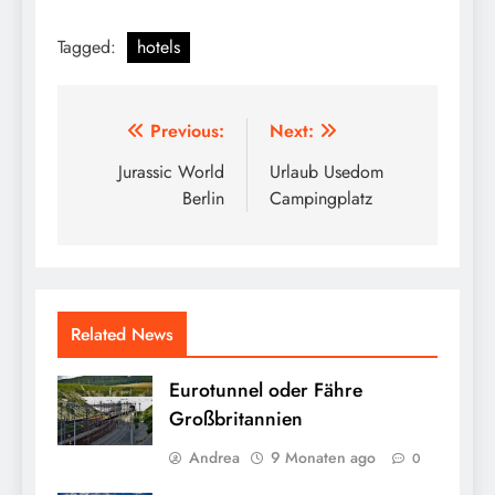
Tagged:
hotels
Beitragsnavigation
Previous:
Next:
Jurassic World
Urlaub Usedom
Berlin
Campingplatz
Related News
Eurotunnel oder Fähre
Großbritannien
Andrea
9 Monaten ago
0