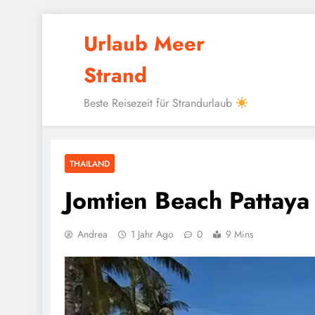
Skip
Urlaub Meer
to
content
Strand
Beste Reisezeit für Strandurlaub
THAILAND
Jomtien Beach Pattaya
Andrea
1 Jahr Ago
0
9 Mins