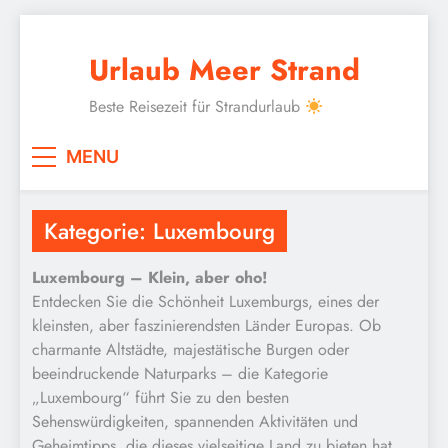
Skip
to
Urlaub Meer Strand
content
Beste Reisezeit für Strandurlaub
MENU
Kategorie:
Luxembourg
Luxembourg – Klein, aber oho!
Entdecken Sie die Schönheit Luxemburgs, eines der
kleinsten, aber faszinierendsten Länder Europas. Ob
charmante Altstädte, majestätische Burgen oder
beeindruckende Naturparks – die Kategorie
„Luxembourg“ führt Sie zu den besten
Sehenswürdigkeiten, spannenden Aktivitäten und
Geheimtipps, die dieses vielseitige Land zu bieten hat.