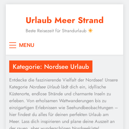
Skip
to
Urlaub Meer Strand
content
Beste Reisezeit für Strandurlaub
MENU
Kategorie:
Nordsee Urlaub
Entdecke die faszinierende Vielfalt der Nordsee! Unsere
Kategorie
Nordsee Urlaub
lädt dich ein, idyllische
Küstenorte, endlose Strände und charmante Inseln zu
erleben. Von erholsamen Wattwanderungen bis zu
einzigartigen Erlebnissen wie Seehundbeobachtungen –
hier findest du alles für deinen perfekten Urlaub am
Meer. Lass dich inspirieren und plane deine Auszeit an
der rauen, aber wunderschönen Nordseeküste!