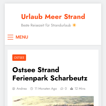
Skip
to
Urlaub Meer Strand
content
Beste Reisezeit für Strandurlaub
MENU
OSTSEE
Ostsee Strand
Ferienpark Scharbeutz
Andrea
11 Monaten Ago
0
12 Mins