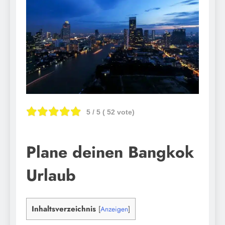
5
/ 5 (
52
vote)
Plane deinen Bangkok
Urlaub
Inhaltsverzeichnis
[
Anzeigen
]