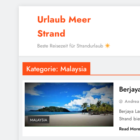
Skip
Urlaub Meer
to
content
Strand
Beste Reisezeit für Strandurlaub
Kategorie:
Malaysia
Berjay
Andrea
Berjaya L
Strand bie
MALAYSIA
Read Mor