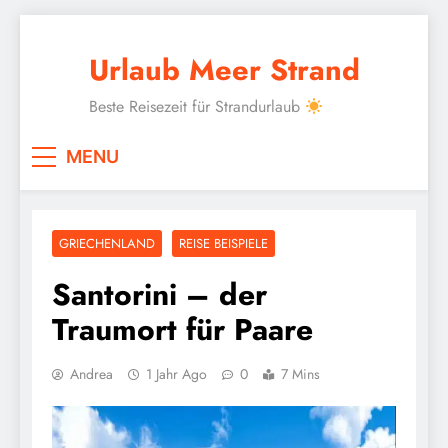
Skip
to
Urlaub Meer Strand
content
Beste Reisezeit für Strandurlaub
MENU
GRIECHENLAND
REISE BEISPIELE
Santorini – der
Traumort für Paare
Andrea
1 Jahr Ago
0
7 Mins