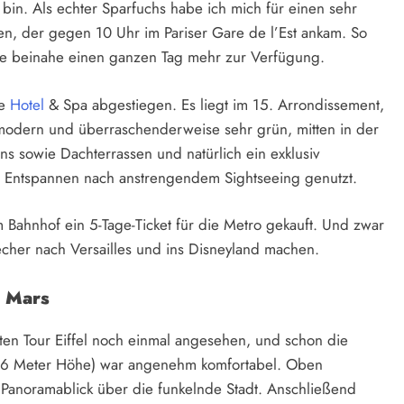
 bin. Als echter Sparfuchs habe ich mich für einen sehr
n, der gegen 10 Uhr im Pariser Gare de l’Est ankam. So
te beinahe einen ganzen Tag mehr zur Verfügung.
le
Hotel
& Spa abgestiegen. Es liegt im 15. Arrondissement,
 modern und überraschenderweise sehr grün, mitten in der
s sowie Dachterrassen und natürlich ein exklusiv
zum Entspannen nach anstrengendem Sightseeing genutzt.
 Bahnhof ein 5-Tage-Ticket für die Metro gekauft. Und zwar
echer nach Versailles und ins Disneyland machen.
e Mars
n Tour Eiffel noch einmal angesehen, und schon die
(276 Meter Höhe) war angenehm komfortabel. Oben
r Panoramablick über die funkelnde Stadt. Anschließend