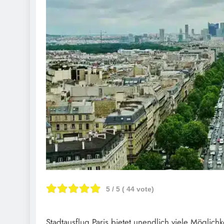
5
/ 5 (
44
vote)
Stadtausflug Paris bietet unendlich viele Möglic