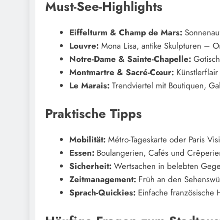
Must-See-Highlights
Eiffelturm & Champ de Mars:
Sonnenauf
Louvre:
Mona Lisa, antike Skulpturen – On
Notre-Dame & Sainte-Chapelle:
Gotische
Montmartre & Sacré-Cœur:
Künstlerflai
Le Marais:
Trendviertel mit Boutiquen, Ga
Praktische Tipps
Mobilität:
Métro-Tageskarte oder Paris Visi
Essen:
Boulangerien, Cafés und Crêperien 
Sicherheit:
Wertsachen in belebten Gegen
Zeitmanagement:
Früh an den Sehenswür
Sprach-Quickies:
Einfache französische H