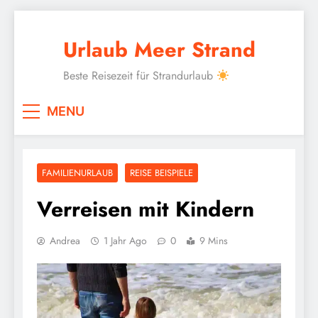
Skip
to
Urlaub Meer Strand
content
Beste Reisezeit für Strandurlaub
MENU
FAMILIENURLAUB
REISE BEISPIELE
Verreisen mit Kindern
Andrea
1 Jahr Ago
0
9 Mins