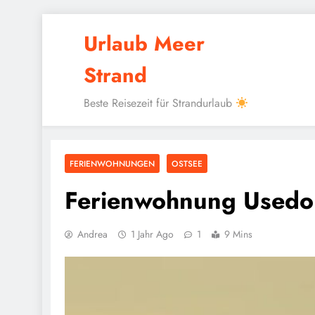
Skip
Urlaub Meer
to
content
Strand
Beste Reisezeit für Strandurlaub
FERIENWOHNUNGEN
OSTSEE
Ferienwohnung Usedo
Andrea
1 Jahr Ago
1
9 Mins