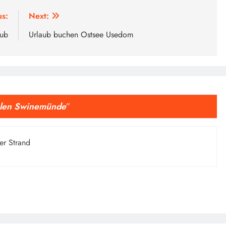
us:
Next:
aub
Urlaub buchen Ostsee Usedom
len Swinemünde
”
er Strand