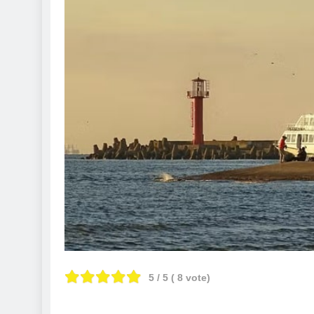
5
/ 5 (
8
vote)