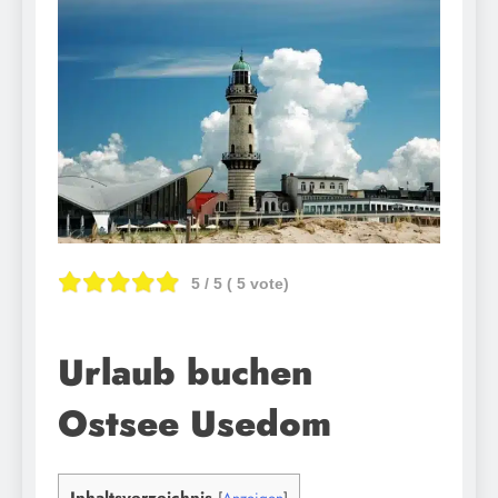
5
/ 5 (
5
vote)
Urlaub buchen
Ostsee Usedom
Inhaltsverzeichnis
[
Anzeigen
]