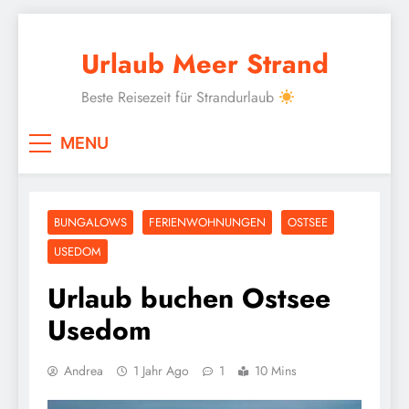
Skip
to
Urlaub Meer Strand
content
Beste Reisezeit für Strandurlaub
MENU
BUNGALOWS
FERIENWOHNUNGEN
OSTSEE
USEDOM
Urlaub buchen Ostsee
Usedom
Andrea
1 Jahr Ago
1
10 Mins