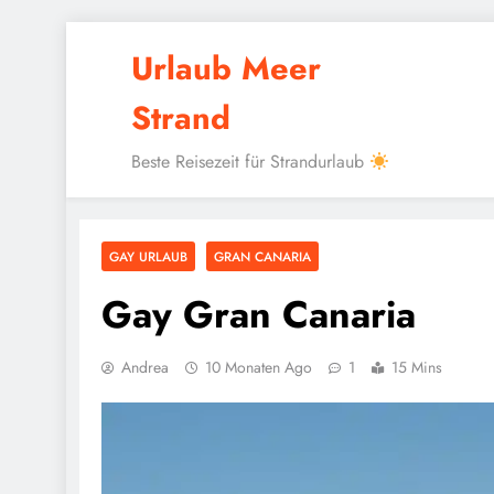
Skip
Urlaub Meer
to
content
Strand
Beste Reisezeit für Strandurlaub
GAY URLAUB
GRAN CANARIA
Gay Gran Canaria
Andrea
10 Monaten Ago
1
15 Mins