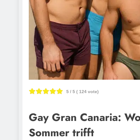
5
/ 5 (
124
vote)
Gay Gran Canaria: Wo 
Sommer trifft