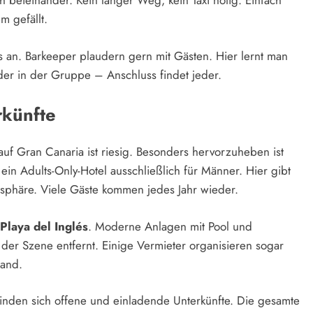
h beieinander. Kein langer Weg, kein Taxi nötig. Einfach
m gefällt.
s an. Barkeeper plaudern gern mit Gästen. Hier lernt man
der in der Gruppe – Anschluss findet jeder.
rkünfte
uf Gran Canaria ist riesig. Besonders hervorzuheben ist
in Adults-Only-Hotel ausschließlich für Männer. Hier gibt
osphäre. Viele Gäste kommen jedes Jahr wieder.
Playa del Inglés
. Moderne Anlagen mit Pool und
er Szene entfernt. Einige Vermieter organisieren sogar
rand.
nden sich offene und einladende Unterkünfte. Die gesamte