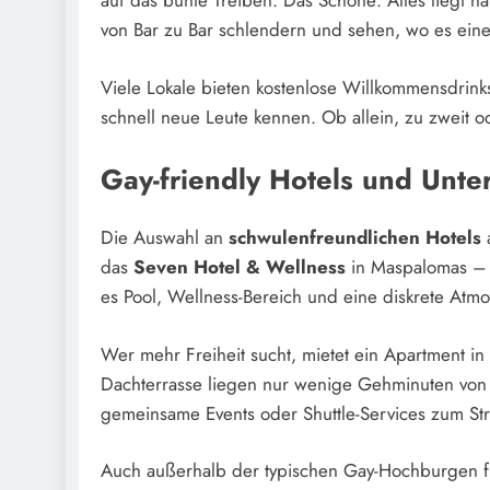
auf das bunte Treiben. Das Schöne: Alles liegt na
von Bar zu Bar schlendern und sehen, wo es eine
Viele Lokale bieten kostenlose Willkommensdrink
schnell neue Leute kennen. Ob allein, zu zweit o
Gay-friendly Hotels und Unte
Die Auswahl an
schwulenfreundlichen Hotels
a
das
Seven Hotel & Wellness
in Maspalomas – e
es Pool, Wellness-Bereich und eine diskrete Atm
Wer mehr Freiheit sucht, mietet ein Apartment in
Dachterrasse liegen nur wenige Gehminuten von d
gemeinsame Events oder Shuttle-Services zum St
Auch außerhalb der typischen Gay-Hochburgen fi