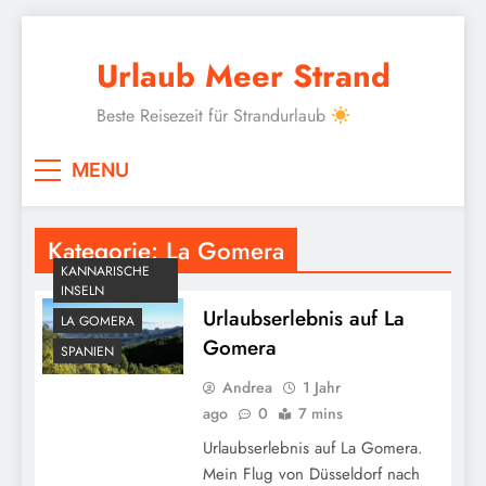
Skip
to
Urlaub Meer Strand
content
Beste Reisezeit für Strandurlaub
MENU
Kategorie:
La Gomera
KANNARISCHE
INSELN
Urlaubserlebnis auf La
LA GOMERA
Gomera
SPANIEN
Andrea
1 Jahr
ago
0
7 mins
Urlaubserlebnis auf La Gomera.
Mein Flug von Düsseldorf nach