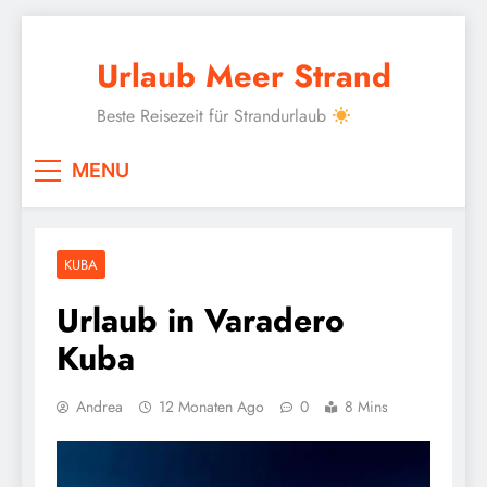
Skip
to
Urlaub Meer Strand
content
Beste Reisezeit für Strandurlaub
MENU
KUBA
Urlaub in Varadero
Kuba
Andrea
12 Monaten Ago
0
8 Mins