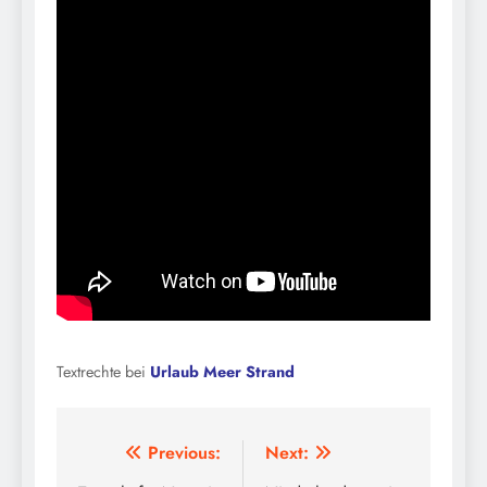
Textrechte bei
Urlaub Meer Strand
Beitragsnavigation
Previous:
Next: