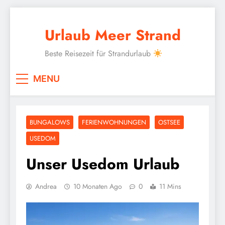
Skip
to
Urlaub Meer Strand
content
Beste Reisezeit für Strandurlaub
MENU
BUNGALOWS
FERIENWOHNUNGEN
OSTSEE
USEDOM
Unser Usedom Urlaub
Andrea
10 Monaten Ago
0
11 Mins