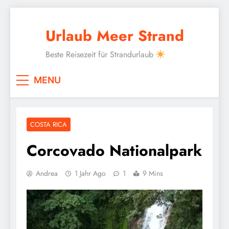
Skip
to
Urlaub Meer Strand
content
Beste Reisezeit für Strandurlaub
MENU
COSTA RICA
Corcovado Nationalpark
Andrea
1 Jahr Ago
1
9 Mins