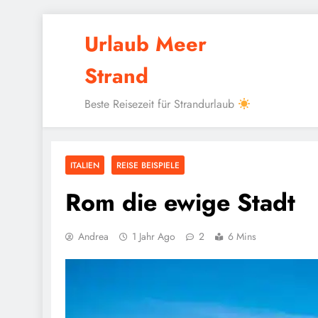
Skip
Urlaub Meer
to
content
Strand
Beste Reisezeit für Strandurlaub
ITALIEN
REISE BEISPIELE
Rom die ewige Stadt
Andrea
1 Jahr Ago
2
6 Mins