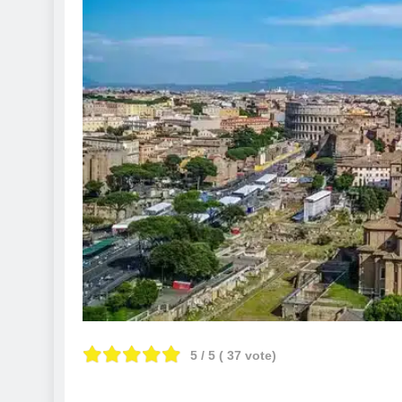
5
/ 5 (
37
vote)