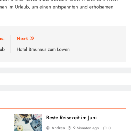
st man im Urlaub, um einen entspannten und erholsamen
us:
Next:
lub
Hotel Brauhaus zum Löwen
Beste Reisezeit im Juni
Andrea
9 Monaten ago
0